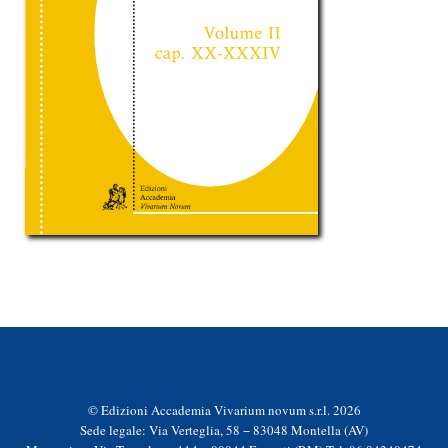
© Edizioni Accademia Vivarium novum s.r.l. 2026
Sede legale: Via Verteglia, 58 − 83048 Montella (AV)