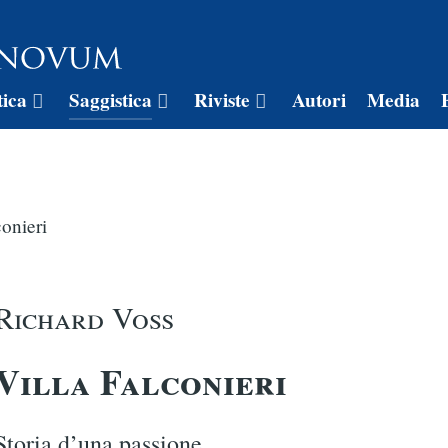
tica
Saggistica
Riviste
Autori
Media
conieri
Richard Voß
Villa Falconieri
Storia d’una passione