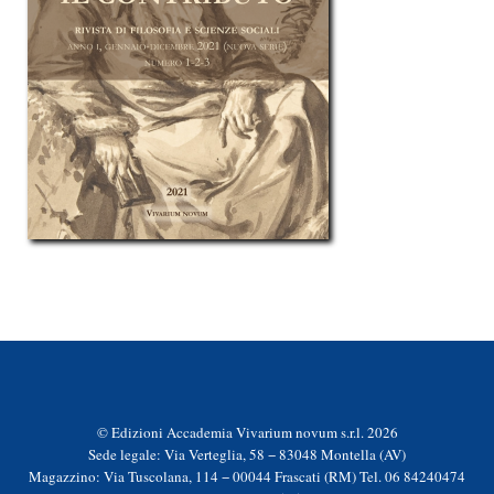
© Edizioni Accademia Vivarium novum s.r.l. 2026
Sede legale: Via Verteglia, 58 − 83048 Montella (AV)
Magazzino: Via Tuscolana, 114 − 00044 Frascati (RM) Tel. 06 84240474