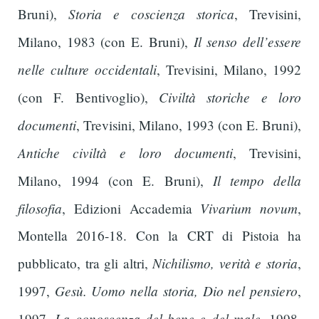
Storia e coscienza storica
Bruni),
, Trevisini,
Il senso dell’essere
Milano, 1983 (con E. Bruni),
nelle culture occidentali
, Trevisini, Milano, 1992
Civiltà storiche e loro
(con F. Bentivoglio),
documenti
, Trevisini, Milano, 1993 (con E. Bruni),
Antiche civiltà e loro documenti
, Trevisini,
Il tempo della
Milano, 1994 (con E. Bruni),
filosofia
Vivarium novum
, Edizioni Accademia
,
Montella 2016-18. Con la CRT di Pistoia ha
Nichilismo, verità e storia
pubblicato, tra gli altri,
,
Gesù. Uomo nella storia, Dio nel pensiero
1997,
,
La conoscenza del bene e del male
1997,
, 1998,