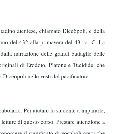
ontadino ateniese, chiamato Diceòpoli, e della
tunno del 432 alla primavera del 431 a. C. La
alla narrazione delle grandi battaglie delle
originali di Erodoto, Platone e Tucidide, che
 Diceòpoli nelle vesti del pacificatore.
abolario. Per aiutare lo studente a impararle,
 letture di questo corso. Prestare attenzione a
conoscere il significato di vocaboli greci che