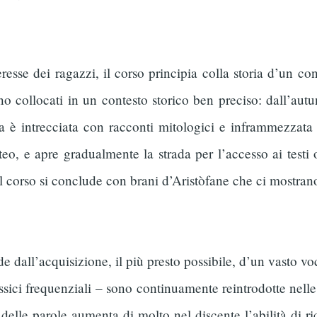
resse dei ragazzi, il corso principia colla storia d’un c
no collocati in un contesto storico ben preciso: dall’au
a è intrecciata con racconti mitologici e inframmezzata d
teo, e apre gradualmente la strada per l’accesso ai testi 
l corso si conclude con brani d’Aristòfane che ci mostrano
 dall’acquisizione, il più presto possibile, d’un vasto voc
essici frequenziali – sono continuamente reintrodotte nelle
delle parole aumenta di molto nel discente l’abilità di ri